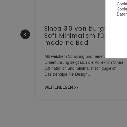
Cooki
Cooki
Daten
e |
Sinea 3.0 von burgbad:
Soft Minimalism für das
moderne Bad
nskomfort
s
Mit weichem Schwung und neuer, markanter
M NEO
Linienführung zeigt sich die Kollektion Sinea
owohl zum
3.0 natürlich und minimalistisch zugleich.
Das trendige Re-Design…
WEITERLESEN >>