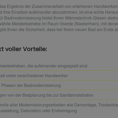
st das Ergebnis der Zusammenarbeit von erfahrenen Handwerke
nd ihre Einsätze aufeinander abzustimmen, ist eine echte Herau
e für Badmodernisierung bietet Ihnen Wärmetechnik Giesen desha
ählte Meisterbetriebe im Raum Voerde (Niederrhein), mit denen
bt Ihnen die Sicherheit, dass bei Ihrem neuen Bad am Ende al
 voller Vorteile:
terbetrieben, die aufeinander eingespielt sind
tatt vieler verschiedener Handwerker
en Phasen der Badmodernisierung
gen von der Badplanung bis zur Sanitärinstallation
rolle aller Modernisierungsarbeiten wie Demontage, Trockenbau,
usstattung, Dekoration oder Endreinigung