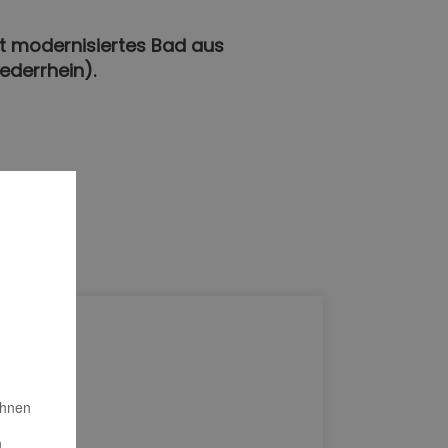
kt modernisiertes Bad aus
ederrhein).
Ihnen
n