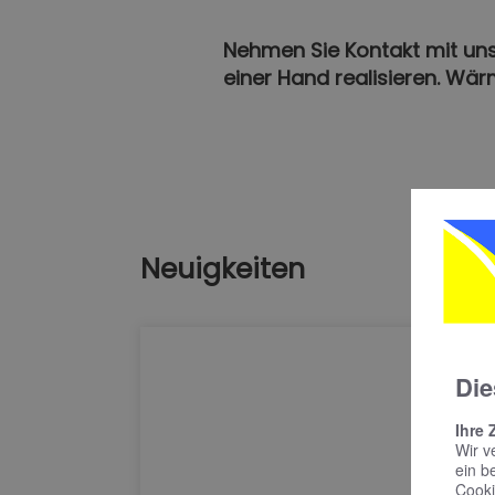
Nehmen Sie Kontakt mit uns 
einer Hand realisieren. Wärm
Neuigkeiten
Die
Ihre 
Wir v
ein b
Cooki