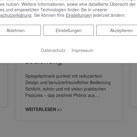
es nutzen. Weitere Informationen, sowie eine detaillierte Übersicht der
es und eingesetzten Technologien finden Sie in unserer
schutzerklärung
. Sie können Ihre
Einstellungen
jederzeit ändern.
KEUCO PHÖNIX –
Ablehnen
Ablehnen
Einstellungen
Akzeptieren
Spiegelschrank punktet
mit reduziertem Design
Datenschutz
Impressum
und benutzerfreundlicher
Bedienung
Spiegelschrank punktet mit reduziertem
Design und benutzerfreundlicher Bedienung
Schlicht, schön und mit vielen praktischen
Features – das zeichnet Phönix aus.…
WEITERLESEN >>