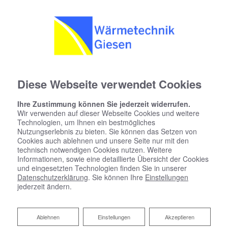
Diese Webseite verwendet Cookies
Ihre Zustimmung können Sie jederzeit widerrufen.
Startseite
»
Bad
»
Badinspiration & Musterbäder
»
Komfort-Bad 4,6 ㎡
Wir verwenden auf dieser Webseite Cookies und weitere
Technologien, um Ihnen ein bestmögliches
Nutzungserlebnis zu bieten. Sie können das Setzen von
Komfort-Bad 4,6 ㎡
Cookies auch ablehnen und unsere Seite nur mit den
technisch notwendigen Cookies nutzen. Weitere
Informationen, sowie eine detaillierte Übersicht der Cookies
und eingesetzten Technologien finden Sie in unserer
Datenschutzerklärung
. Sie können Ihre
Einstellungen
jederzeit ändern.
Ablehnen
Ablehnen
Einstellungen
Akzeptieren