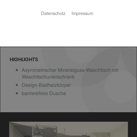
Datenschutz
Impressum
HIGHLIGHTS
Asymmetrischer Mineralguss-Waschtisch mit
Waschtischunterschrank
Design-Badheizkörper
barrierefreie Dusche