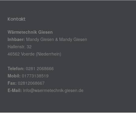
Kontakt
Wärmetechnik Giesen
Inhbaer:
Mandy Giesen & Mandy Giesen
Hallenstr. 32
46562 Voerde (Niederrhein)
Telefon:
0281 2068666
Mobil:
01773138519
Fax:
02812068667
E-Mail:
info@waermetechnik-giesen.de
Öffnungszeiten
Montag – Donnerstag:
7.30 – 16.30 Uhr