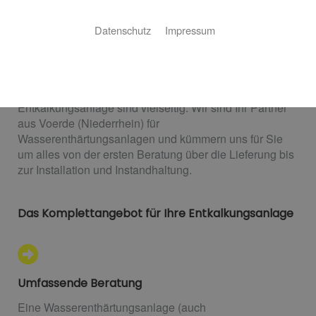
Wärmetechnik Giesen: Ihr Partner für
weiches Wasser
Datenschutz
Impressum
Eine längere Lebensdauer für Spül- und
Waschmaschine, weniger Putzaufwand, gesündere
Haut und weicheres Haar, … Die Vorteile einer
Entkalkungsanlage sind vielseitig. Wir sind Ihr Partner
aus Voerde (Niederrhein) für
Wasserenthärtungsanlagen und kümmern uns für Sie
um alles von der ersten Beratung über die Lieferung bis
zur Installation und Instandhaltung.
Das Komplettangebot für Ihre Entkalkungsanlage
Umfassende Beratung
Eine Wasserenthärtungsanlage (auch