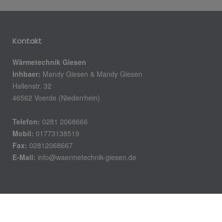
Kontakt
Wärmetechnik Giesen
Inhbaer:
Mandy Giesen & Mandy Giesen
Hallenstr. 32
46562 Voerde (Niederrhein)
Telefon:
0281 2068666
Mobil:
01773138519
Fax:
02812068667
E-Mail:
info@waermetechnik-giesen.de
Öffnungszeiten
Montag – Donnerstag: