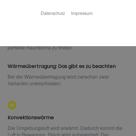
Für das perfekte Raumklima
Datenschutz
Impressum
Ob Sanierung oder Neubau: Die Auswahl der
Heizkörper will wohl überlegt sein. Unsere Experten
beraten Sie zu den wichtigsten Unterschieden und
helfen Ihnen, den passenden Heizkörper für das
perfekte Raumklima zu finden.
Wärmeübertragung: Das gibt es zu beachten
Bei der Wärmeübertragung wird zwischen zwei
Varianten unterschieden:
Konvektionswärme
Die Umgebungsluft wird erwärmt. Dadurch kommt die
Luft in Bewegung, Staub wird aufgewirbelt. Der