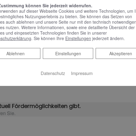
Zustimmung können Sie jederzeit widerrufen.
n für Wärmepumpenheizungen Fördermittel beantragt werden, ü
erwenden auf dieser Webseite Cookies und weitere Technologien, um 
 Genehmigungen, wenn Bohrungen in das Erdreich oder zum G
estmögliches Nutzungserlebnis zu bieten. Sie können das Setzen von
es auch ablehnen und unsere Seite nur mit den technisch notwendige
t macht
es nutzen. Weitere Informationen, sowie eine detaillierte Übersicht der
es und eingesetzten Technologien finden Sie in unserer
schutzerklärung
. Sie können Ihre
Einstellungen
jederzeit ändern.
arkenprodukte führender Hersteller und bieten einen Installat
 und einem kompetenten Service auch nach der Installation.
Ablehnen
Ablehnen
Einstellungen
Akzeptieren
erecht
Datenschutz
Impressum
ke und Ämter und bieten Ihnen eine transparente Kostenaufstel
usführung der Arbeiten sorgt – ohne Überraschungen.
uell Fördermöglichkeiten gibt.
ren Sie.