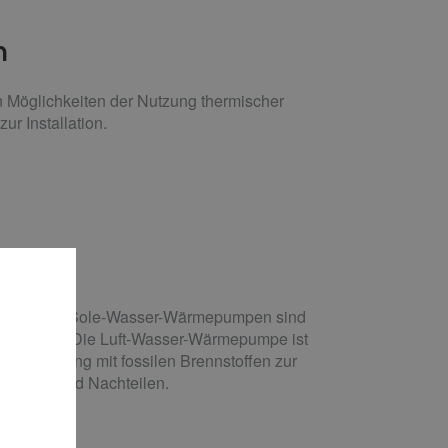
n
 Möglichkeiten der Nutzung thermischer
r Installation.
Wasser- und Sole-Wasser-Wärmepumpen sind
gewinnen. Die Luft-Wasser-Wärmepumpe ist
ne Heizung mit fossilen Brennstoffen zur
ren Vor- und Nachteilen.