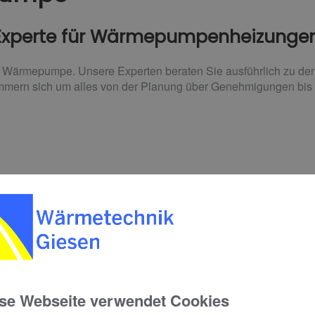
 Experte für Wärmepumpenheizunge
e Wärmepumpe. Unsere Experten beraten Sie ausführlich zu den
mmern sich um alles von der Planung über Genehmigungen bis zu
e: Wasser-Wasser, Luft-Wasser und Sole-Wasser. Für Wasser-
ig, um die Wärme aus dem Grundwasser bzw. dem Erdreich zu 
ärme aus der Umgebungsluft – weshalb bei dieser Variante ei
en Sie ausführlich und individuell zu allen drei Optionen und de
se Webseite verwendet Cookies
ermittel