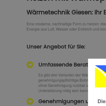
Wärmetechnik Giesen: Ihr
Eine moderne, nachhaltige Form zu heizen: di
Energie aus Luft, Wasser oder Erdreich und kü
Unser Angebot für Sie:
Umfassende Beratung
Es gibt drei Varianten der Wärmepump
genehmigungspflichtige Bohrungen nöt
ohne Genehmigung nutzbar und gewinnt W
Unterstützung nötig sein kann. Wir berat
Die
Genehmigungen und Förd