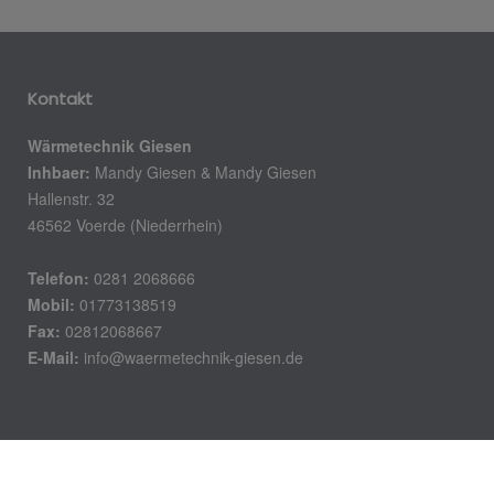
Kontakt
Wärmetechnik Giesen
Inhbaer:
Mandy Giesen & Mandy Giesen
Hallenstr. 32
46562 Voerde (Niederrhein)
Telefon:
0281 2068666
Mobil:
01773138519
Fax:
02812068667
E-Mail:
info@waermetechnik-giesen.de
Öffnungszeiten