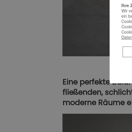
Ihre 
Wir v
ein b
Cooki
Cooki
Cooki
Daten
Eine perfekte Bala
fließenden, schlich
moderne Räume ei