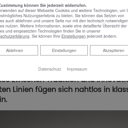
Zustimmung können Sie jederzeit widerrufen.
erwenden auf dieser Webseite Cookies und weitere Technologien, um 
estmögliches Nutzungserlebnis zu bieten. Sie können das Setzen von
es auch ablehnen und unsere Seite nur mit den technisch notwendige
es nutzen. Weitere Informationen, sowie eine detaillierte Übersicht der
es und eingesetzten Technologien finden Sie in unserer
schutzerklärung
. Sie können Ihre
Einstellungen
jederzeit ändern.
Ablehnen
Ablehnen
Einstellungen
Akzeptieren
Datenschutz
Impressum
nce zwischen Tradition und Innovati
ten Linien fügen sich nahtlos in kla
n.