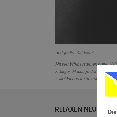
Bildquelle: Kaldewei
Mit vier Whirlsystemen bietet Ka
kräftigen Massage der Muskulatu
Luftbläschen im beleuchteten Wa
RELAXEN NEU DEFIN
Die