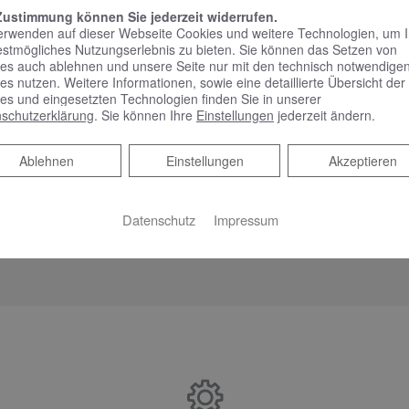
Zustimmung können Sie jederzeit widerrufen.
 Muskulatur nach dem Sport bis hin zum sanften Umspielen des 
erwenden auf dieser Webseite Cookies und weitere Technologien, um 
euchteten Wasser – die Intensität und Art der Wellness-Behan
estmögliches Nutzungserlebnis zu bieten. Sie können das Setzen von
es auch ablehnen und unsere Seite nur mit den technisch notwendige
iedenen Wasser- und Luftsystemen sind der Entspannung dabei k
es nutzen. Weitere Informationen, sowie eine detaillierte Übersicht der
f Wunsch besonders leise und sorgen dafür, dass die Wohlfüh
es und eingesetzten Technologien finden Sie in unserer
schutzerklärung
. Sie können Ihre
Einstellungen
jederzeit ändern.
fügen sich optisch perfekt in das edle Gesamtbild der Whirlwan
dem Verlassen der Wanne enden, sorgt eine einfache Reinigung
Ablehnen
Ablehnen
Einstellungen
Akzeptieren
llung gelingt ganz entspannt, denn die Kunden können aus eine
hlen. Wichtig und gut für die Badplanung: Eine Whirlwanne vo
Datenschutz
Impressum
mmliche Badewanne.