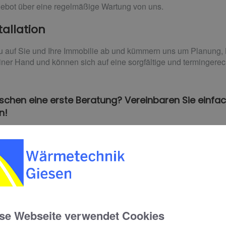
ebot über eine regelmäßige Wartung von uns.
tallation
u auf Sie und Ihre Immobilie ab und kümmern uns um Planung, Li
ner Hand und können sich auf eine sorgfältige und termingerec
chen eine erste Beratung? Vereinbaren Sie einfac
n!
se Webseite verwendet Cookies