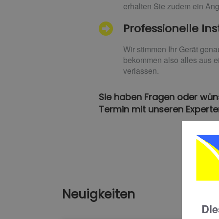
erhalten Sie zudem ein Ang
Professionelle Ins
Wir stimmen Ihr Gerät gena
bekommen also alles aus ei
verlassen.
Sie haben Fragen oder wüns
Termin mit unseren Experte
Neuigkeiten
Die