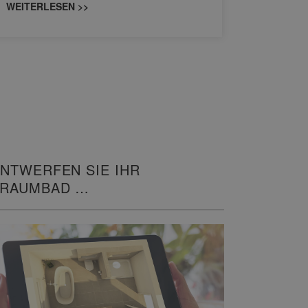
WEITERLESEN >>
WEITERL
NTWERFEN SIE IHR
TRAUMBAD
N 3D