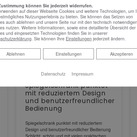
Zustimmung können Sie jederzeit widerrufen.
erwenden auf dieser Webseite Cookies und weitere Technologien, um 
estmögliches Nutzungserlebnis zu bieten. Sie können das Setzen von
es auch ablehnen und unsere Seite nur mit den technisch notwendige
es nutzen. Weitere Informationen, sowie eine detaillierte Übersicht der
es und eingesetzten Technologien finden Sie in unserer
schutzerklärung
. Sie können Ihre
Einstellungen
jederzeit ändern.
Ablehnen
Ablehnen
Einstellungen
Akzeptieren
Datenschutz
Impressum
KEUCO PHÖNIX –
Spiegelschrank punktet
mit reduziertem Design
und benutzerfreundlicher
Bedienung
Spiegelschrank punktet mit reduziertem
Design und benutzerfreundlicher Bedienung
Schlicht, schön und mit vielen praktischen