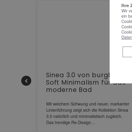
Ihre 
Wir v
ein b
Cooki
Cooki
Cooki
Daten
e |
Sinea 3.0 von burgbad:
Soft Minimalism für das
moderne Bad
nskomfort
s
Mit weichem Schwung und neuer, markanter
M NEO
Linienführung zeigt sich die Kollektion Sinea
owohl zum
3.0 natürlich und minimalistisch zugleich.
Das trendige Re-Design…