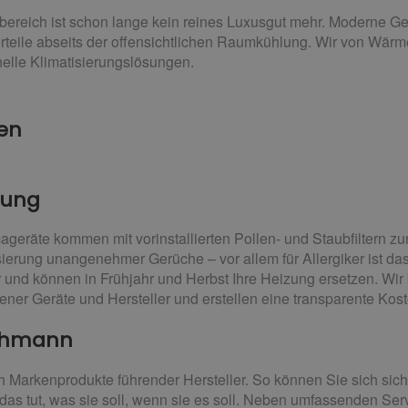
bereich ist schon lange kein reines Luxusgut mehr. Moderne Ger
orteile abseits der offensichtlichen Raumkühlung. Wir von Wär
nelle Klimatisierungslösungen.
ten
atung
geräte kommen mit vorinstallierten Pollen- und Staubfiltern zu
lisierung unangenehmer Gerüche – vor allem für Allergiker ist d
er und können in Frühjahr und Herbst Ihre Heizung ersetzen. Wi
ner Geräte und Hersteller und erstellen eine transparente Kost
achmann
 Markenprodukte führender Hersteller. So können Sie sich siche
as tut, was sie soll, wenn sie es soll. Neben umfassenden Ser